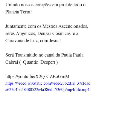
Unindo nossos corações em prol de todo o 
Planeta Terra!
Juntamente com os Mestres Ascencionados, 
seres Angélicos, Deusas Cósmicas  e a 
Caravana de Luz, com Jesus! 
Será Transmitido no canal da Paula Paula 
Cabral (  Quantic  Despert )
https://youtu.be/X2Q-CZEoGmM
https://video.wixstatic.com/video/3b2d1e_37cfdac
a623c4bd58480522e4a386df7/360p/mp4/file.mp4