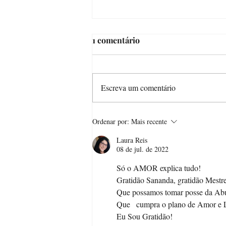
1 comentário
Escreva um comentário
O ELO SAGRADO
Ordenar por:
Mais recente
Laura Reis
08 de jul. de 2022
Só o AMOR explica tudo! 
Gratidão Sananda, gratidão Mestre
Que possamos tomar posse da Abund
Que   cumpra o plano de Amor e L
Eu Sou Gratidão!