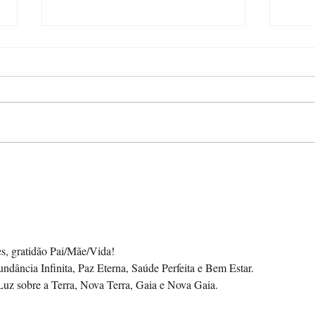
URG
O CONVITE SUPREMO DA
VERDADEIRA VIDA
CELESTIAL
s, gratidão Pai/Mãe/Vida! 
ância Infinita, Paz Eterna, Saúde Perfeita e Bem Estar. 
uz sobre a Terra, Nova Terra, Gaia e Nova Gaia.