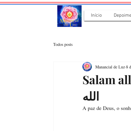
Início
Depoime
Todos posts
Manancial de Luz
8 d
Salam allah ha
الله
A paz de Deus, o son