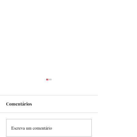
Comentários
URGÊNCIA PLA
Escreva um comentário
O CONVITE SUPREMO
DA VERDADEIRA VIDA