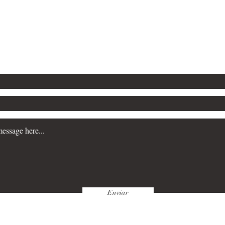
-97693-2074
-98133-1320
-9920-5218
Email:
manancialdelu
Enviar