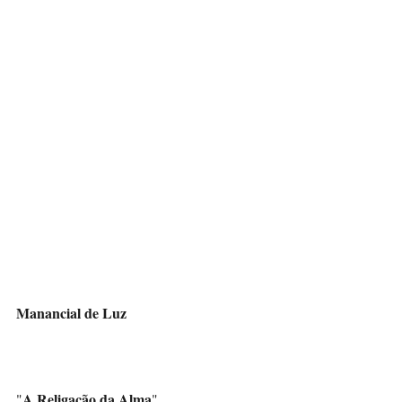
Manancial de Luz
A Religação da Alma
"
"