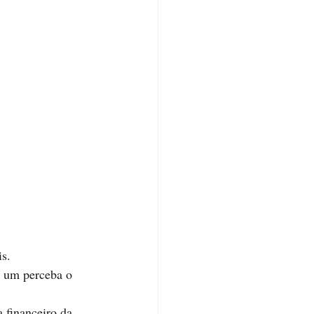
is.
a um perceba o 
 financeiro da 