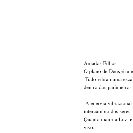
Amados Filhos, 
O plano de Deus é uní
 Tudo vibra numa escala compondo uma sintonia vibracional que se eleva e alcança novos patamares 
dentro dos parâmetros 
 A energia vibracional depende da ação que ela representa, sendo a responsável pela qualidade do 
intercâmbio dos seres. 
Quanto maior a Luz  em
vivo.  