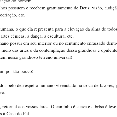
aliação do homem.
lhos possuem e recebem gratuitamente de Deus: visão, audição,
ocriação, etc.
humana, o que ela representa para a elevação da alma de todos
artes cênicas, a dança, a escultura, etc. 
ano possui em seu interior ou no sentimento enraizado dentro 
 meio das artes e da contemplação dessa grandiosa e opulente
tem nesse grandioso terreno universal! 
ram por tão pouco!
dos pelo desrespeito humano vivenciado na troca de favores, 
o.  
 retornai aos vossos lares. O caminho é suave e a brisa é leve.
 à Casa do Pai.  