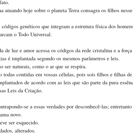
fato.
ina atuando hoje sobre o planeta Terra consagra os filhos ness
s códigos genéticos que integram a estrutura física dos homen
barcam o Todo Universal.
ias é implantada segundo os mesmos parâmetros e leis.  
o ser naturais, como o ar que se respira.
 todas contidas em vossas células, pois sois filhos e filhas d
mplantados de acordo com as leis que são parte da pura essênci
sas Leis da Criação. 
trapondo-se a essas verdades por desconhecê-las; entretanto
rama novo.
deve ser esquecido.
ados, alterados.  