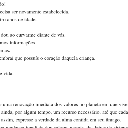
do!
recisa ser novamente estabelecida. 
tro anos de idade.
 dou ao curvarme diante de vós. 
armos informações.
emas.
embrai que possuís o coração daquela criança. 
e vida. 
so uma renovação imediata dos valores no planeta em que vive
 ainda, por algum tempo, um recurso necessário, até que cad
 assim, expresse a verdade da alma contida em seu âmago.
 mudança imediata dos valores morais, das leis e do sistema