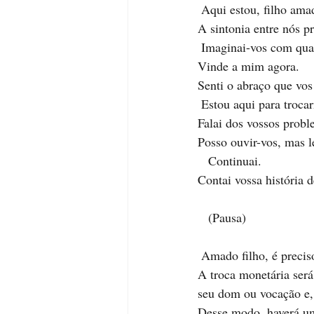
 Aqui estou, filho ama
A sintonia entre nós p
 Imaginai-vos com qua
Vinde a mim agora.
Senti o abraço que vos
 Estou aqui para troc
Falai dos vossos probl
Posso ouvir-vos, mas l
   Continuai. 
Contai vossa história d
   (Pausa) 
 Amado filho, é preci
A troca monetária será
seu dom ou vocação e,
Desse modo, haverá uma