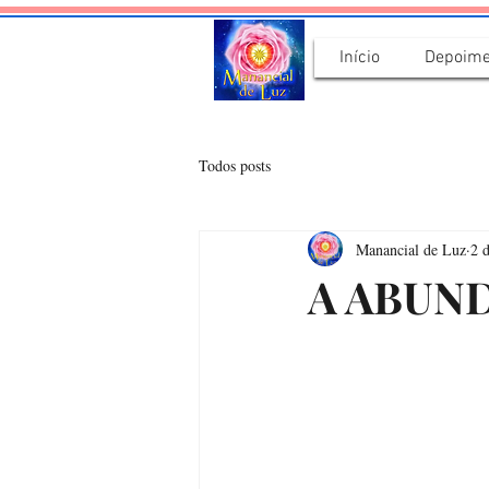
Início
Depoime
Todos posts
Manancial de Luz
2 
A ABUN