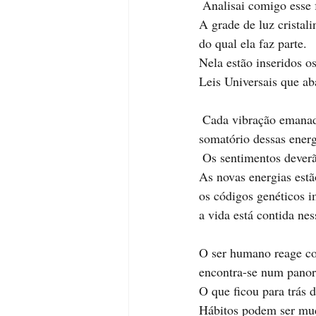
 Analisai comigo esse 
A grade de luz cristal
do qual ela faz parte.
Nela estão inseridos o
Leis Universais que a
 Cada vibração emanada de luz e amor acessa os códigos da rede cristalina e a força gerada pelo 
somatório dessas energ
 Os sentimentos deverã
As novas energias estão
os códigos genéticos i
a vida está contida nes
O ser humano reage con
encontra-se num pano
O que ficou para trás 
Hábitos podem ser mud