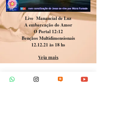
Live Manancial de Luz
A embarcação do Amor
O Portal 12:12
Bençãos Multidimensionais
12.12.21 às 18 hs
Veja mais
Para mais informações e
sugestões ,entre em contato!
Tel:
11-99822-1818
Tel:
11-99973-6291
Tel:
11-98291-1255
Tel:
11-97693-2074